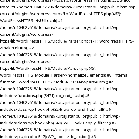
content/plugins/wordpress-https/lib/WordPressHTTPS.php:352 Stack
trace: #0 /home/u104027618/domains/kurtajistanbul.org/public_html/wp-
content/plugins/wordpress-https/lib/WordPressHTTPS.php(462):
WordPressHTTPS->isUrlLocal() #1
/home/u104027618/domains/kurtajistanbul.org/public_html/wp-
content/plugins/wordpress-
https/lib/WordPressHTTPS/Module/Parser.php(171): WordPressHTTPS-
>makeUrlHttp() #2
/home/u104027618/domains/kurtajistanbul.org/public_html/wp-
content/plugins/wordpress-
https/lib/WordPressHTTPS/Module/Parser.php(45):
WordPressHTTPS_Module_Parser->normalizeElements() #3 [internal
function]: WordPressHTTPS_Module_Parser->parseHtml() #4
/home/u104027618/domains/kurtajistanbul.org/public_html/wp-
includes/functions.php(5471): ob_end_flush() #5
/home/u104027618/domains/kurtajistanbul.org/public_html/wp-
includes/class-wp-hook.php(324): wp_ob_end_flush_all() #6
/home/u104027618/domains/kurtajistanbul.org/public_html/wp-
includes/class-wp-hook.php(348): WP_Hook->apply_filters() #7
/home/u104027618/domains/kurtajistanbul.org/public_html/wp-
includes/plugin.php(517): WP_Hook->do_action() #8