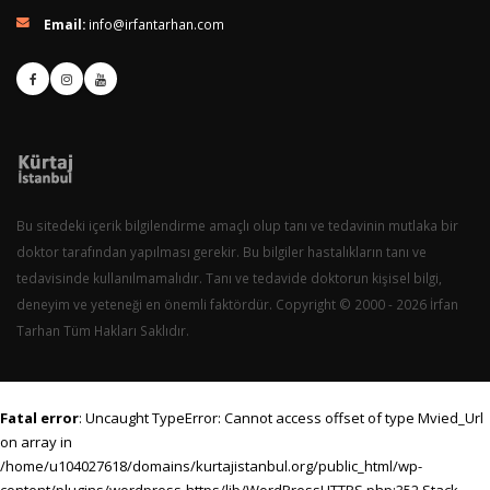
Email:
info@irfantarhan.com
Bu sitedeki içerik bilgilendirme amaçlı olup tanı ve tedavinin mutlaka bir
doktor tarafından yapılması gerekir. Bu bilgiler hastalıkların tanı ve
tedavisinde kullanılmamalıdır. Tanı ve tedavide doktorun kişisel bilgi,
deneyim ve yeteneği en önemli faktördür. Copyright © 2000 - 2026 İrfan
Tarhan Tüm Hakları Saklıdır.
Fatal error
: Uncaught TypeError: Cannot access offset of type Mvied_Url
on array in
/home/u104027618/domains/kurtajistanbul.org/public_html/wp-