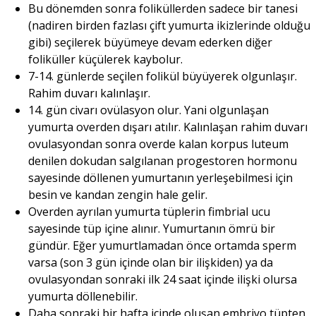
Bu dönemden sonra foliküllerden sadece bir tanesi
(nadiren birden fazlası çift yumurta ikizlerinde olduğu
gibi) seçilerek büyümeye devam ederken diğer
foliküller küçülerek kaybolur.
7-14. günlerde seçilen folikül büyüyerek olgunlaşır.
Rahim duvarı kalınlaşır.
14. gün civarı ovülasyon olur. Yani olgunlaşan
yumurta overden dışarı atılır. Kalınlaşan rahim duvarı
ovulasyondan sonra overde kalan korpus luteum
denilen dokudan salgılanan progestoren hormonu
sayesinde döllenen yumurtanın yerleşebilmesi için
besin ve kandan zengin hale gelir.
Overden ayrılan yumurta tüplerin fimbrial ucu
sayesinde tüp içine alınır. Yumurtanın ömrü bir
gündür. Eğer yumurtlamadan önce ortamda sperm
varsa (son 3 gün içinde olan bir ilişkiden) ya da
ovulasyondan sonraki ilk 24 saat içinde ilişki olursa
yumurta döllenebilir.
Daha sonraki bir hafta içinde oluşan embriyo tüpten