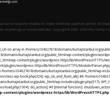
estetiği.com
up tanı ve tedavinin mutlaka bir doktor tarafından yapılması gerekir. Bu bilgil
yim ve yeteneği en önemli faktördür. Copyright © 2000 - 2026 İrfan Tarhan Tüm
d_Url on array in /home/u104027618/domains/kurtajistanbul.org/publ
8/domains/kurtajistanbul.org/public_html/wp-content/plugins/word
lic_html/wp-content/plugins/wordpress-https/lib/WordPressHTTPS/M
ent/plugins/wordpress-https/lib/WordPressHTTPS/Module/Parser.ph
 /home/u104027618/domains/kurtajistanbul.org/public_html/wp-includ
es/class-wp-hook.php(324): wp_ob_end_flush_all() #6 /home/u1040276
ns/kurtajistanbul.org/public_html/wp-includes/plugin.php(517): WP_
/load.php(1304): do_action() #9 [internal function]: shutdown_actio
wp-content/plugins/wordpress-https/lib/WordPressHTTPS.php