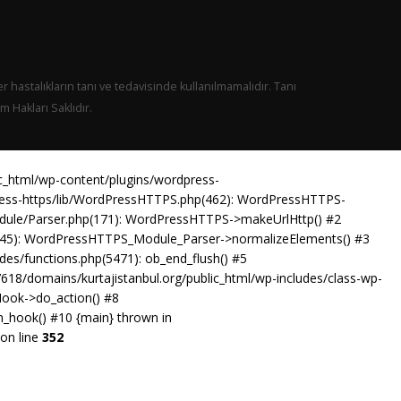
er hastalıkların tanı ve tedavisinde kullanılmamalıdır. Tanı
 Hakları Saklıdır.
ic_html/wp-content/plugins/wordpress-
press-https/lib/WordPressHTTPS.php(462): WordPressHTTPS-
odule/Parser.php(171): WordPressHTTPS->makeUrlHttp() #2
p(45): WordPressHTTPS_Module_Parser->normalizeElements() #3
es/functions.php(5471): ob_end_flush() #5
18/domains/kurtajistanbul.org/public_html/wp-includes/class-wp-
Hook->do_action() #8
n_hook() #10 {main} thrown in
on line
352