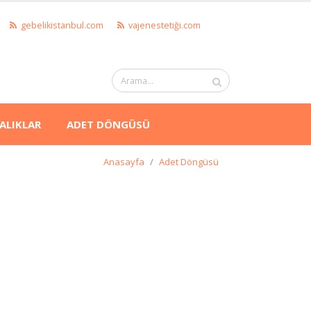
gebelikistanbul.com
vajenestetiği.com
ALIKLAR
ADET DÖNGÜSÜ
Anasayfa
Adet Döngüsü