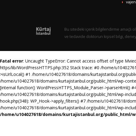
vajen
Bu sitedeki içerik bilgilendirme amaçlı ol
ve tedavide doktorun kişisel bilgi, dene
Fatal error
: Uncaught TypeError: Cannot access offset of type Mvie
https/lib/WordPressHTTPS.php:352 Stack trace: #0 /home/u10402761
>isUrlLocal() #1 /home/u104027618/domains/kurtajistanbul.org/pub
/home/u104027618/domains/kurtajistanbul.org/public_html/wp-cont
[internal function]: WordPressHTTPS_Module_Parser->parseHtml() #4
/home/u104027618/domains/kurtajistanbul.org/public_html/wp-includ
hook.php(348): WP_Hook->apply_filters() #7 /home/u104027618/domai
/home/u104027618/domains/kurtajistanbul.org/public_html/wp-includes
/home/u104027618/domains/kurtajistanbul.org/public_html/