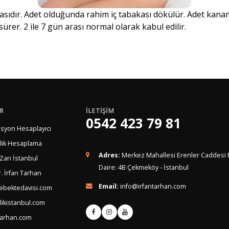
sıdır. Adet olduğunda rahim iç tabakası dökülür. Adet kana
ürer. 2 ile 7 gün arası normal olarak kabul edilir.
R
İLETİŞİM
0542 423 79 81
syon Hesaplayıcı
lik Hesaplama
Adres:
Merkez Mahallesi Erenler Caddesi 
 Zarı İstanbul
Daire: 4B Çekmeköy - İstanbul
. İrfan Tarhan
Email:
info@irfantarhan.com
ebektedavisi.com
ikistanbul.com
tarhan.com