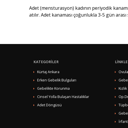
Adet (mensturasyon) kadının periyodik kanama
atılır. Adet kanaması çoğunlukla 3-5 gün arası s
KATEGORİLER
LİNKLE
Kürtaj Ankara
Ovula
Erken Gebelik Bulguları
Gebe
Gebelikte Korunma
Kızlık
Cinsel Yolla Bulaşan Hastalıklar
Op.Dr
Adet Döngüsü
Tüpb
Gebel
İrfan