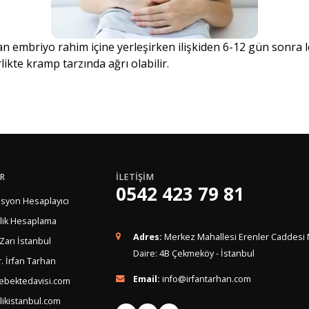
an embriyo rahim içine yerleşirken ilişkiden 6-12 gün sonra 
ikte kramp tarzında ağrı olabilir.
R
İLETİŞİM
0542 423 79 81
syon Hesaplayıcı
lik Hesaplama
Adres:
Merkez Mahallesi Erenler Caddesi 
 Zarı İstanbul
Daire: 4B Çekmeköy - İstanbul
. İrfan Tarhan
Email:
info@irfantarhan.com
ebektedavisi.com
ikistanbul.com