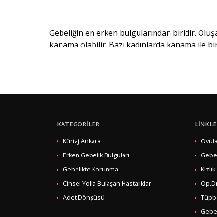
Gebeliğin en erken bulgularından biridir. Oluş
kanama olabilir. Bazı kadınlarda kanama ile birl
KATEGORİLER
LİNKLE
Kürtaj Ankara
Ovula
Erken Gebelik Bulguları
Gebe
Gebelikte Korunma
Kızlık
Cinsel Yolla Bulaşan Hastalıklar
Op.Dr
Adet Döngüsü
Tüpb
Gebel