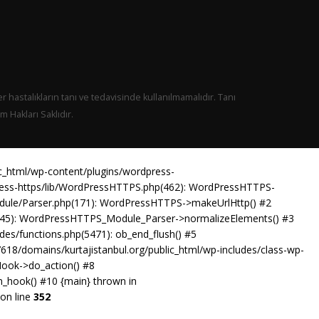
er hastalıkların tanı ve tedavisinde kullanılmamalıdır. Tanı
 Hakları Saklıdır.
ic_html/wp-content/plugins/wordpress-
press-https/lib/WordPressHTTPS.php(462): WordPressHTTPS-
odule/Parser.php(171): WordPressHTTPS->makeUrlHttp() #2
p(45): WordPressHTTPS_Module_Parser->normalizeElements() #3
es/functions.php(5471): ob_end_flush() #5
18/domains/kurtajistanbul.org/public_html/wp-includes/class-wp-
Hook->do_action() #8
n_hook() #10 {main} thrown in
on line
352