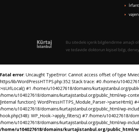
İrfan
vajen
Bu sitedeki içerik bilgilendirme amaçlı ol
ve tedavide doktorun kişisel bilgi, dene
Fatal error
: Uncaught TypeError: Cannot access offset of type Mvie
https/lib/WordPressHTTPS.php:352 Stack trace: #0 /home/u10402761
>isUrlLocal() #1 /home/u104027618/domains/kurtajistanbul.org/pub
/home/u104027618/domains/kurtajistanbul.org/public_html/wp-cont
[internal function]: WordPressHTTPS_Module_Parser->parseHtml() #4
/home/u104027618/domains/kurtajistanbul.org/public_html/wp-includ
hook.php(348): WP_Hook->apply_filters() #7 /home/u104027618/domai
/home/u104027618/domains/kurtajistanbul.org/public_html/wp-includes
/home/u104027618/domains/kurtajistanbul.org/public_html/