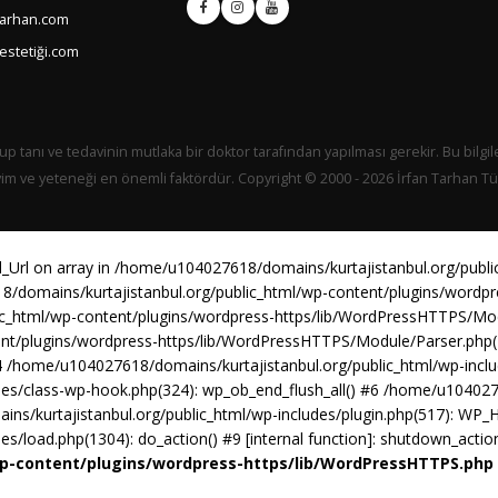
tarhan.com
estetiği.com
up tanı ve tedavinin mutlaka bir doktor tarafından yapılması gerekir. Bu bilgil
yim ve yeteneği en önemli faktördür. Copyright © 2000 - 2026 İrfan Tarhan Tüm
d_Url on array in /home/u104027618/domains/kurtajistanbul.org/publ
8/domains/kurtajistanbul.org/public_html/wp-content/plugins/word
lic_html/wp-content/plugins/wordpress-https/lib/WordPressHTTPS/M
ent/plugins/wordpress-https/lib/WordPressHTTPS/Module/Parser.ph
 /home/u104027618/domains/kurtajistanbul.org/public_html/wp-includ
es/class-wp-hook.php(324): wp_ob_end_flush_all() #6 /home/u1040276
ns/kurtajistanbul.org/public_html/wp-includes/plugin.php(517): WP_
/load.php(1304): do_action() #9 [internal function]: shutdown_actio
wp-content/plugins/wordpress-https/lib/WordPressHTTPS.php