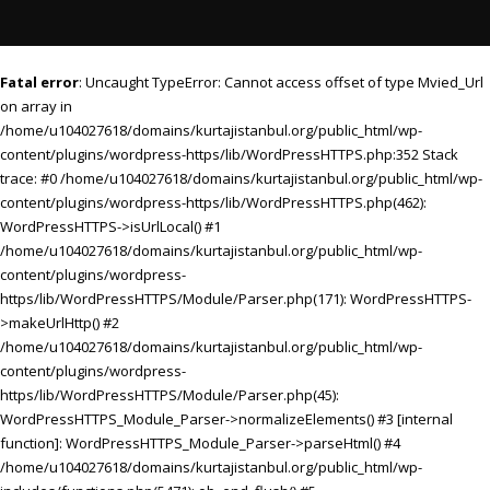
Fatal error
: Uncaught TypeError: Cannot access offset of type Mvied_Url
on array in
/home/u104027618/domains/kurtajistanbul.org/public_html/wp-
content/plugins/wordpress-https/lib/WordPressHTTPS.php:352 Stack
trace: #0 /home/u104027618/domains/kurtajistanbul.org/public_html/wp-
content/plugins/wordpress-https/lib/WordPressHTTPS.php(462):
WordPressHTTPS->isUrlLocal() #1
/home/u104027618/domains/kurtajistanbul.org/public_html/wp-
content/plugins/wordpress-
https/lib/WordPressHTTPS/Module/Parser.php(171): WordPressHTTPS-
>makeUrlHttp() #2
/home/u104027618/domains/kurtajistanbul.org/public_html/wp-
content/plugins/wordpress-
https/lib/WordPressHTTPS/Module/Parser.php(45):
WordPressHTTPS_Module_Parser->normalizeElements() #3 [internal
function]: WordPressHTTPS_Module_Parser->parseHtml() #4
/home/u104027618/domains/kurtajistanbul.org/public_html/wp-