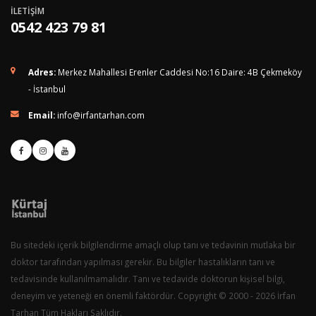
İLETİŞİM
0542 423 79 81
Adres:
Merkez Mahallesi Erenler Caddesi No:16 Daire: 4B Çekmeköy
- İstanbul
Email:
info@irfantarhan.com
Bu sitedeki içerik bilgilendirme amaçlı olup tanı ve tedavinin mutlaka bir
doktor tarafından yapılması gerekir. Bu bilgiler hastalıkların tanı ve
tedavisinde kullanılmamalıdır. Tanı ve tedavide doktorun kişisel bilgi,
deneyim ve yeteneği en önemli faktördür. Copyright © 2000 - 2026 İrfan
Tarhan Tüm Hakları Saklıdır.