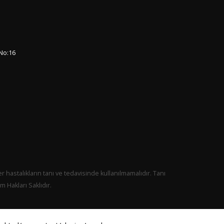
No:16
er hastalıkların tanı ve tedavisinde kullanılmamalıdır. Tanı
 Hakları Saklıdır.