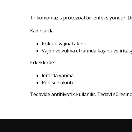
Trikomoniazis protozoal bir enfeksiyondur. Dir
Kadınlarda:
Kokulu vajinal akıntı
Vajen ve vulma etrafında kaşıntı ve irita
Erkeklerde:
İdrarda yanma
Penisde akıntı
Tedavide antibiyotik kullanılır. Tedavi süresinc