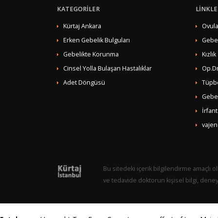
KATEGORİLER
LİNKLE
Kürtaj Ankara
Ovula
Erken Gebelik Bulguları
Gebe
Gebelikte Korunma
Kızlık
Cinsel Yolla Bulaşan Hastalıklar
Op.Dr
Adet Döngüsü
Tüpb
Gebel
İrfan
vajen
Bu sitedeki içerik bilgilendirme amaçlı ol
ve tedavide doktorun kişisel bilgi, dene