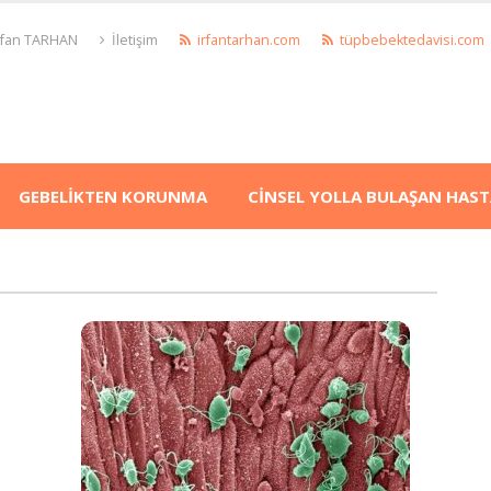
İrfan TARHAN
İletişim
irfantarhan.com
tüpbebektedavisi.com
GEBELİKTEN KORUNMA
CİNSEL YOLLA BULAŞAN HAST