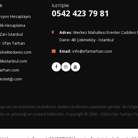
R
İLETİŞİM
0542 423 79 81
syon Hesaplayıcı
lik Hesaplama
Adres:
Merkez Mahallesi Erenler Caddesi 
 Zarı İstanbul
Daire: 4B Çekmeköy - İstanbul
. İrfan Tarhan
Email:
info@irfantarhan.com
ebektedavisi.com
ikistanbul.com
tarhan.com
estetiği.com
up tanı ve tedavinin mutlaka bir doktor tarafından yapılması gerekir. Bu bilgil
yim ve yeteneği en önemli faktördür. Copyright © 2000 - 2026 İrfan Tarhan Tüm