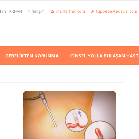
İrfan TARHAN
İletişim
irfantarhan.com
tüpbebektedavisi.com
GEBELİKTEN KORUNMA
CİNSEL YOLLA BULAŞAN HAST