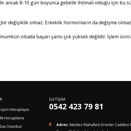
lebilir ancak 8-10 gün boyunca gebelik ihtimali olduğu için b
r değişiklik olmaz. Erkeklik hormonların da değişme olmaz. 
k mümkün olsada başarı şansı çok yüksek değildir. İşlem son
R
İLETİŞİM
0542 423 79 81
syon Hesaplayıcı
lik Hesaplama
Adres:
Merkez Mahallesi Erenler Caddesi 
 Zarı İstanbul