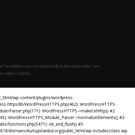
er hastalıkların tanı ve tedavisinde kullanılmamalıdır. Tanı
 Hakları Saklıdır.
ic_html/wp-content/plugins/wordpress-
press-https/lib/WordPressHTTPS.php(462): WordPressHTTPS-
odule/Parser.php(171): WordPressHTTPS->makeUrlHttp() #2
p(45): WordPressHTTPS_Module_Parser->normalizeElements() #3
es/functions.php(5471): ob_end_flush() #5
18/domains/kurtajistanbul.org/public_html/wp-includes/class-wp-