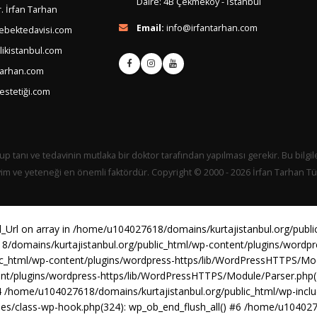
Daire: 4B Çekmeköy - İstanbul
. İrfan Tarhan
Email:
info@irfantarhan.com
ebektedavisi.com
ikistanbul.com
tarhan.com
estetiği.com
up tanı ve tedavinin mutlaka bir doktor tarafından yapılması gerekir. Bu bilgil
yim ve yeteneği en önemli faktördür. Copyright © 2000 - 2026 İrfan Tarhan Tüm
d_Url on array in /home/u104027618/domains/kurtajistanbul.org/publ
8/domains/kurtajistanbul.org/public_html/wp-content/plugins/word
lic_html/wp-content/plugins/wordpress-https/lib/WordPressHTTPS/M
ent/plugins/wordpress-https/lib/WordPressHTTPS/Module/Parser.ph
 /home/u104027618/domains/kurtajistanbul.org/public_html/wp-includ
es/class-wp-hook.php(324): wp_ob_end_flush_all() #6 /home/u1040276