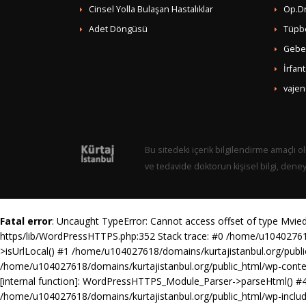
Cinsel Yolla Bulaşan Hastalıklar
Op.Dr
Adet Döngüsü
Tüpb
Gebel
İrfan
vajen
Bu sitedeki içerik bilgilendirme amaçlı ol
ve tedavide doktorun kişisel bilgi, dene
Fatal error
: Uncaught TypeError: Cannot access offset of type Mvie
https/lib/WordPressHTTPS.php:352 Stack trace: #0 /home/u10402761
>isUrlLocal() #1 /home/u104027618/domains/kurtajistanbul.org/pub
/home/u104027618/domains/kurtajistanbul.org/public_html/wp-cont
[internal function]: WordPressHTTPS_Module_Parser->parseHtml() #4
/home/u104027618/domains/kurtajistanbul.org/public_html/wp-includ