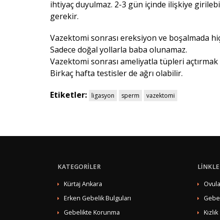
ihtiyaç duyulmaz. 2-3 gün içinde ilişkiye giri
gerekir.
Vazektomi sonrası ereksiyon ve boşalmada hiçbi
Sadece doğal yollarla baba olunamaz.
Vazektomi sonrası ameliyatla tüpleri açtırma
Birkaç hafta testisler de ağrı olabilir.
Etiketler:
ligasyon
sperm
vazektomi
KATEGORİLER
LİNKLE
Kürtaj Ankara
Ovula
Erken Gebelik Bulguları
Gebe
Gebelikte Korunma
Kızlık