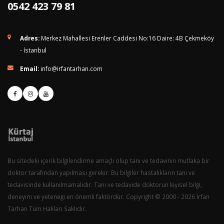
0542 423 79 81
Adres:
Merkez Mahallesi Erenler Caddesi No:16 Daire: 4B Çekmeköy
- İstanbul
Email:
info@irfantarhan.com
Bu sitedeki içerik bilgilendirme amaçlı olup tanı ve tedavinin mutlaka bir
doktor tarafından yapılması gerekir. Bu bilgiler hastalıkların tanı ve
tedavisinde kullanılmamalıdır. Tanı ve tedavide doktorun kişisel bilgi,
deneyim ve yeteneği en önemli faktördür. Copyright © 2000 - 2026 İrfan
Tarhan Tüm Hakları Saklıdır.