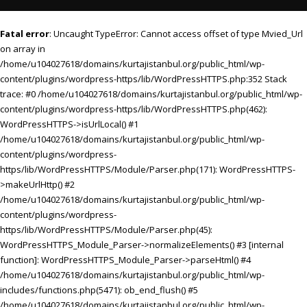
Fatal error
: Uncaught TypeError: Cannot access offset of type Mvied_Url
on array in
/home/u104027618/domains/kurtajistanbul.org/public_html/wp-
content/plugins/wordpress-https/lib/WordPressHTTPS.php:352 Stack
trace: #0 /home/u104027618/domains/kurtajistanbul.org/public_html/wp-
content/plugins/wordpress-https/lib/WordPressHTTPS.php(462):
WordPressHTTPS->isUrlLocal() #1
/home/u104027618/domains/kurtajistanbul.org/public_html/wp-
content/plugins/wordpress-
https/lib/WordPressHTTPS/Module/Parser.php(171): WordPressHTTPS-
>makeUrlHttp() #2
/home/u104027618/domains/kurtajistanbul.org/public_html/wp-
content/plugins/wordpress-
https/lib/WordPressHTTPS/Module/Parser.php(45):
WordPressHTTPS_Module_Parser->normalizeElements() #3 [internal
function]: WordPressHTTPS_Module_Parser->parseHtml() #4
/home/u104027618/domains/kurtajistanbul.org/public_html/wp-
includes/functions.php(5471): ob_end_flush() #5
/home/u104027618/domains/kurtajistanbul.org/public_html/wp-