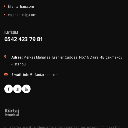
İrfantarhan.com
vajenestetiği.com
İLETİŞİM
0542 423 79 81
Adres:
Merkez Mahallesi Erenler Caddesi No:16 Daire: 4B Çekmeköy
- İstanbul
Email:
info@irfantarhan.com
Bu sitedeki içerik bilgilendirme amaçlı olup tanı ve tedavinin mutlaka bir