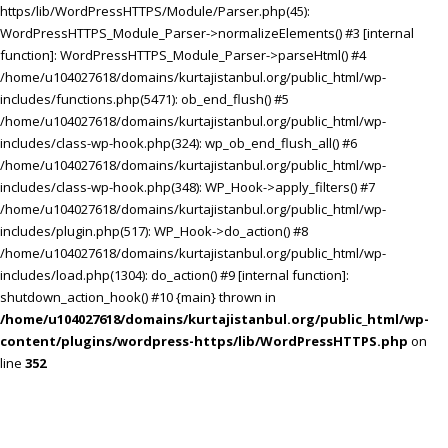
https/lib/WordPressHTTPS/Module/Parser.php(45):
WordPressHTTPS_Module_Parser->normalizeElements() #3 [internal
function]: WordPressHTTPS_Module_Parser->parseHtml() #4
/home/u104027618/domains/kurtajistanbul.org/public_html/wp-
includes/functions.php(5471): ob_end_flush() #5
/home/u104027618/domains/kurtajistanbul.org/public_html/wp-
includes/class-wp-hook.php(324): wp_ob_end_flush_all() #6
/home/u104027618/domains/kurtajistanbul.org/public_html/wp-
includes/class-wp-hook.php(348): WP_Hook->apply_filters() #7
/home/u104027618/domains/kurtajistanbul.org/public_html/wp-
includes/plugin.php(517): WP_Hook->do_action() #8
/home/u104027618/domains/kurtajistanbul.org/public_html/wp-
includes/load.php(1304): do_action() #9 [internal function]:
shutdown_action_hook() #10 {main} thrown in
/home/u104027618/domains/kurtajistanbul.org/public_html/wp-
content/plugins/wordpress-https/lib/WordPressHTTPS.php
on
line
352