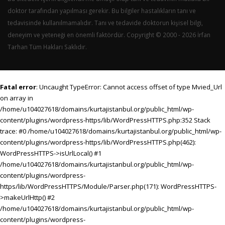
doktor tarafından yapılması gerekir. Bu bilgiler hastalıkların tanı ve
tedavisinde kullanılmamalıdır. Tanı ve tedavide doktorun kişisel bilgi,
deneyim ve yeteneği en önemli faktördür. Copyright © 2000 - 2026 İrfan
Tarhan Tüm Hakları Saklıdır.
Fatal error
: Uncaught TypeError: Cannot access offset of type Mvied_Url
on array in
/home/u104027618/domains/kurtajistanbul.org/public_html/wp-
content/plugins/wordpress-https/lib/WordPressHTTPS.php:352 Stack
trace: #0 /home/u104027618/domains/kurtajistanbul.org/public_html/wp-
content/plugins/wordpress-https/lib/WordPressHTTPS.php(462):
WordPressHTTPS->isUrlLocal() #1
/home/u104027618/domains/kurtajistanbul.org/public_html/wp-
content/plugins/wordpress-
https/lib/WordPressHTTPS/Module/Parser.php(171): WordPressHTTPS-
>makeUrlHttp() #2
/home/u104027618/domains/kurtajistanbul.org/public_html/wp-
content/plugins/wordpress-