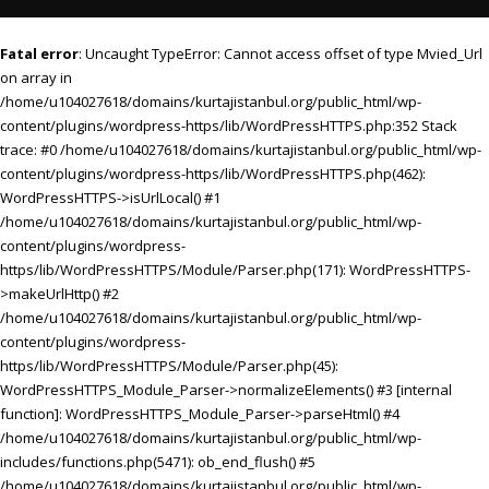
Fatal error
: Uncaught TypeError: Cannot access offset of type Mvied_Url
on array in
/home/u104027618/domains/kurtajistanbul.org/public_html/wp-
content/plugins/wordpress-https/lib/WordPressHTTPS.php:352 Stack
trace: #0 /home/u104027618/domains/kurtajistanbul.org/public_html/wp-
content/plugins/wordpress-https/lib/WordPressHTTPS.php(462):
WordPressHTTPS->isUrlLocal() #1
/home/u104027618/domains/kurtajistanbul.org/public_html/wp-
content/plugins/wordpress-
https/lib/WordPressHTTPS/Module/Parser.php(171): WordPressHTTPS-
>makeUrlHttp() #2
/home/u104027618/domains/kurtajistanbul.org/public_html/wp-
content/plugins/wordpress-
https/lib/WordPressHTTPS/Module/Parser.php(45):
WordPressHTTPS_Module_Parser->normalizeElements() #3 [internal
function]: WordPressHTTPS_Module_Parser->parseHtml() #4
/home/u104027618/domains/kurtajistanbul.org/public_html/wp-
includes/functions.php(5471): ob_end_flush() #5
/home/u104027618/domains/kurtajistanbul.org/public_html/wp-