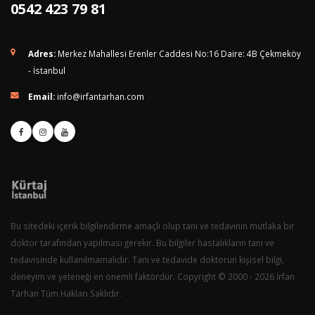
0542 423 79 81
Adres:
Merkez Mahallesi Erenler Caddesi No:16 Daire: 4B Çekmeköy
- İstanbul
Email:
info@irfantarhan.com
Bu sitedeki içerik bilgilendirme amaçlı olup tanı ve tedavinin mutlaka bir
doktor tarafından yapılması gerekir. Bu bilgiler hastalıkların tanı ve
tedavisinde kullanılmamalıdır. Tanı ve tedavide doktorun kişisel bilgi,
deneyim ve yeteneği en önemli faktördür. Copyright © 2000 - 2026 İrfan
Tarhan Tüm Hakları Saklıdır.