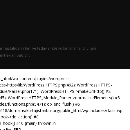
er hastalıkların tanı ve tedavisinde kullanılmamalıdır. Tanı
 Hakları Saklıdır.
ic_html/wp-content/plugins/wordpress-
press-https/lib/WordPressHTTPS.php(462): WordPressHTTPS-
odule/Parser.php(171): WordPressHTTPS->makeUrlHttp() #2
p(45): WordPressHTTPS_Module_Parser->normalizeElements() #3
es/functions.php(5471): ob_end_flush() #5
18/domains/kurtajistanbul.org/public_html/wp-includes/class-wp-
Hook->do_action() #8
n_hook() #10 {main} thrown in
on line
352