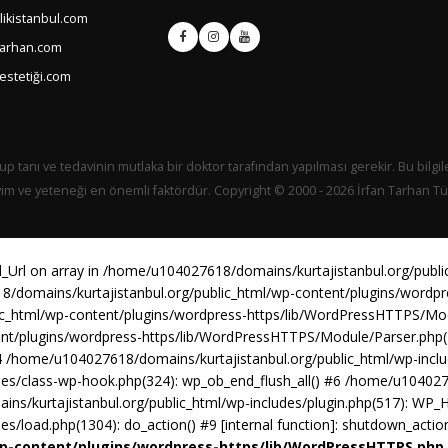
ikistanbul.com
tarhan.com
estetiği.com
up tanı ve tedavinin mutlaka bir doktor tarafından yapılması gerekir. Bu bilgil
yim ve yeteneği en önemli faktördür. Copyright © 2000 - 2026 İrfan Tarhan Tüm
d_Url on array in /home/u104027618/domains/kurtajistanbul.org/publ
8/domains/kurtajistanbul.org/public_html/wp-content/plugins/word
lic_html/wp-content/plugins/wordpress-https/lib/WordPressHTTPS/M
ent/plugins/wordpress-https/lib/WordPressHTTPS/Module/Parser.ph
 /home/u104027618/domains/kurtajistanbul.org/public_html/wp-includ
es/class-wp-hook.php(324): wp_ob_end_flush_all() #6 /home/u1040276
ns/kurtajistanbul.org/public_html/wp-includes/plugin.php(517): WP_
/load.php(1304): do_action() #9 [internal function]: shutdown_actio
wp-content/plugins/wordpress-https/lib/WordPressHTTPS.php