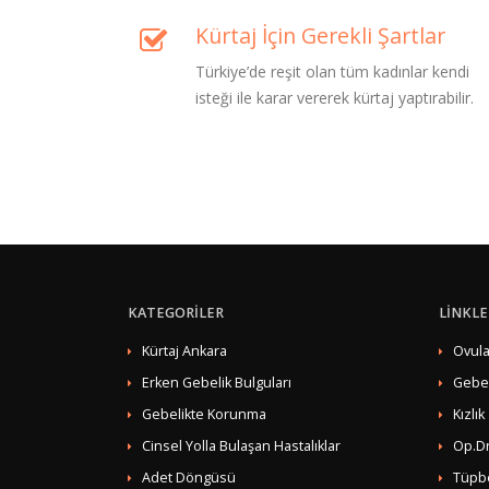
Kürtaj İçin Gerekli Şartlar
Türkiye’de reşit olan tüm kadınlar kendi
isteği ile karar vererek kürtaj yaptırabilir.
KATEGORİLER
LİNKLE
Kürtaj Ankara
Ovula
Erken Gebelik Bulguları
Gebe
Gebelikte Korunma
Kızlık
Cinsel Yolla Bulaşan Hastalıklar
Op.Dr
Adet Döngüsü
Tüpb