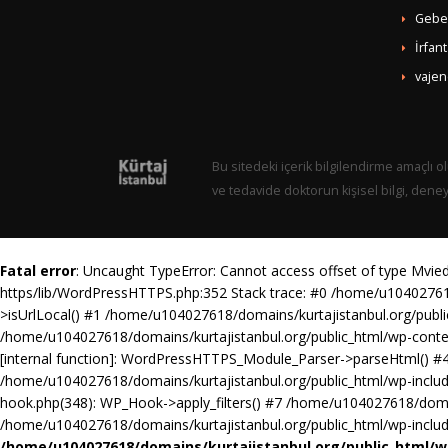
Gebel
İrfan
vajen
Bu sitedeki içerik bilgilendirme amaçlı ol
ve tedavide doktorun kişisel bilgi, dene
Fatal error
: Uncaught TypeError: Cannot access offset of type Mvie
https/lib/WordPressHTTPS.php:352 Stack trace: #0 /home/u10402761
>isUrlLocal() #1 /home/u104027618/domains/kurtajistanbul.org/pub
/home/u104027618/domains/kurtajistanbul.org/public_html/wp-cont
[internal function]: WordPressHTTPS_Module_Parser->parseHtml() #4
/home/u104027618/domains/kurtajistanbul.org/public_html/wp-includ
hook.php(348): WP_Hook->apply_filters() #7 /home/u104027618/domai
/home/u104027618/domains/kurtajistanbul.org/public_html/wp-includes
/home/u104027618/domains/kurtajistanbul.org/public_html/