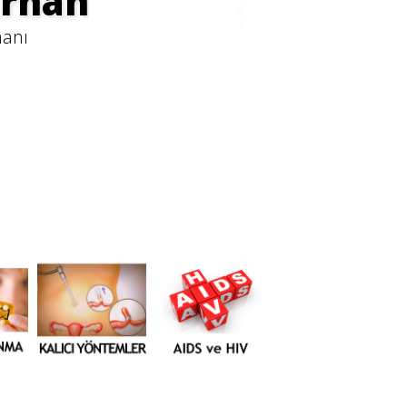
arhan
manı