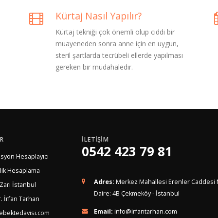
Kürtaj Nasıl Yapılır?
Kürtaj tekniği çok önemli olup ciddi bir
muayeneden sonra anne için en uygun,
steril şartlarda tecrübeli ellerde yapılması
gereken bir müdahaledir.
R
İLETİŞİM
0542 423 79 81
syon Hesaplayıcı
lik Hesaplama
Adres:
Merkez Mahallesi Erenler Caddesi 
 Zarı İstanbul
Daire: 4B Çekmeköy - İstanbul
. İrfan Tarhan
Email:
info@irfantarhan.com
ebektedavisi.com