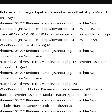
Fatal error
: Uncaught TypeError: Cannot access offset of type Mvied_Url
on array in
/home/u104027618/domains/kurtajistanbul.org/public_html/wp-
content/plugins/wordpress-https/lib/WordPressHTTPS.php:352 Stack
trace: #0 /home/u104027618/domains/kurtajistanbul.org/public_html/wp-
content/plugins/wordpress-https/lib/WordPressHTTPS.php(462):
WordPressHTTPS->isUrlLocal() #1
/home/u104027618/domains/kurtajistanbul.org/public_html/wp-
content/plugins/wordpress-
https/lib/WordPressHTTPS/Module/Parser.php(171): WordPressHTTPS-
>makeUrlHttp() #2
/home/u104027618/domains/kurtajistanbul.org/public_html/wp-
content/plugins/wordpress-
https/lib/WordPressHTTPS/Module/Parser.php(45):
WordPressHTTPS_Module_Parser->normalizeElements() #3 [internal
function]: WordPressHTTPS_Module_Parser->parseHtml() #4
/home/u104027618/domains/kurtajistanbul.org/public_html/wp-
includes/functions.php(5471): ob_end_flush() #5
/home/u104027618/domains/kurtajistanbul.org/public_html/wp-