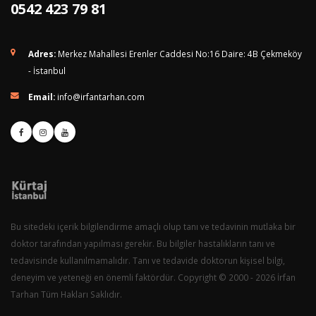
0542 423 79 81
Adres:
Merkez Mahallesi Erenler Caddesi No:16 Daire: 4B Çekmeköy
- İstanbul
Email:
info@irfantarhan.com
Bu sitedeki içerik bilgilendirme amaçlı olup tanı ve tedavinin mutlaka bir
doktor tarafından yapılması gerekir. Bu bilgiler hastalıkların tanı ve
tedavisinde kullanılmamalıdır. Tanı ve tedavide doktorun kişisel bilgi,
deneyim ve yeteneği en önemli faktördür. Copyright © 2000 - 2026 İrfan
Tarhan Tüm Hakları Saklıdır.