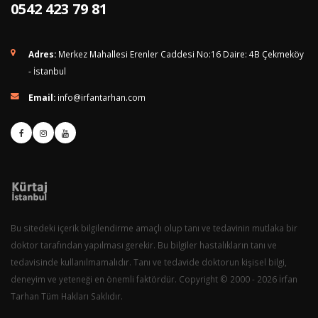
0542 423 79 81
Adres:
Merkez Mahallesi Erenler Caddesi No:16 Daire: 4B Çekmeköy
- İstanbul
Email:
info@irfantarhan.com
Bu sitedeki içerik bilgilendirme amaçlı olup tanı ve tedavinin mutlaka bir
doktor tarafından yapılması gerekir. Bu bilgiler hastalıkların tanı ve
tedavisinde kullanılmamalıdır. Tanı ve tedavide doktorun kişisel bilgi,
deneyim ve yeteneği en önemli faktördür. Copyright © 2000 - 2026 İrfan
Tarhan Tüm Hakları Saklıdır.