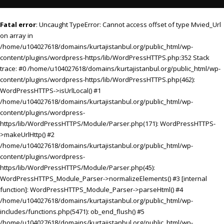
Fatal error
: Uncaught TypeError: Cannot access offset of type Mvied_Url
on array in
/home/u104027618/domains/kurtajistanbul.org/public_html/wp-
content/plugins/wordpress-https/lib/WordPressHTTPS.php:352 Stack
trace: #0 /home/u104027618/domains/kurtajistanbul.org/public_html/wp-
content/plugins/wordpress-https/lib/WordPressHTTPS.php(462):
WordPressHTTPS->isUrlLocal() #1
/home/u104027618/domains/kurtajistanbul.org/public_html/wp-
content/plugins/wordpress-
https/lib/WordPressHTTPS/Module/Parser.php(171): WordPressHTTPS-
>makeUrlHttp() #2
/home/u104027618/domains/kurtajistanbul.org/public_html/wp-
content/plugins/wordpress-
https/lib/WordPressHTTPS/Module/Parser.php(45):
WordPressHTTPS_Module_Parser->normalizeElements() #3 [internal
function]: WordPressHTTPS_Module_Parser->parseHtml() #4
/home/u104027618/domains/kurtajistanbul.org/public_html/wp-
includes/functions.php(5471): ob_end_flush() #5
/home/u104027618/domains/kurtajistanbul.org/public_html/wp-