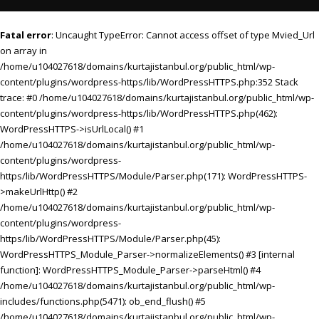
Fatal error
: Uncaught TypeError: Cannot access offset of type Mvied_Url
on array in
/home/u104027618/domains/kurtajistanbul.org/public_html/wp-
content/plugins/wordpress-https/lib/WordPressHTTPS.php:352 Stack
trace: #0 /home/u104027618/domains/kurtajistanbul.org/public_html/wp-
content/plugins/wordpress-https/lib/WordPressHTTPS.php(462):
WordPressHTTPS->isUrlLocal() #1
/home/u104027618/domains/kurtajistanbul.org/public_html/wp-
content/plugins/wordpress-
https/lib/WordPressHTTPS/Module/Parser.php(171): WordPressHTTPS-
>makeUrlHttp() #2
/home/u104027618/domains/kurtajistanbul.org/public_html/wp-
content/plugins/wordpress-
https/lib/WordPressHTTPS/Module/Parser.php(45):
WordPressHTTPS_Module_Parser->normalizeElements() #3 [internal
function]: WordPressHTTPS_Module_Parser->parseHtml() #4
/home/u104027618/domains/kurtajistanbul.org/public_html/wp-
includes/functions.php(5471): ob_end_flush() #5
/home/u104027618/domains/kurtajistanbul.org/public_html/wp-