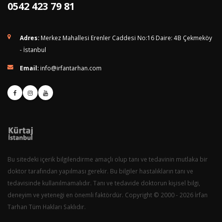
0542 423 79 81
Adres:
Merkez Mahallesi Erenler Caddesi No:16 Daire: 4B Çekmeköy
- İstanbul
Email:
info@irfantarhan.com
Bu sitedeki içerik bilgilendirme amaçlı olup tanı ve tedavinin mutlaka bir
doktor tarafından yapılması gerekir. Bu bilgiler hastalıkların tanı ve
tedavisinde kullanılmamalıdır. Tanı ve tedavide doktorun kişisel bilgi,
deneyim ve yeteneği en önemli faktördür. Copyright © 2000 - 2026 İrfan
Tarhan Tüm Hakları Saklıdır.