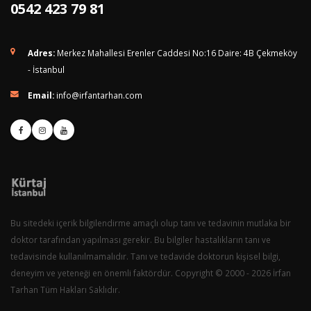
0542 423 79 81
Adres:
Merkez Mahallesi Erenler Caddesi No:16 Daire: 4B Çekmeköy
- İstanbul
Email:
info@irfantarhan.com
Bu sitedeki içerik bilgilendirme amaçlı olup tanı ve tedavinin mutlaka bir
doktor tarafından yapılması gerekir. Bu bilgiler hastalıkların tanı ve
tedavisinde kullanılmamalıdır. Tanı ve tedavide doktorun kişisel bilgi,
deneyim ve yeteneği en önemli faktördür. Copyright © 2000 - 2026 İrfan
Tarhan Tüm Hakları Saklıdır.