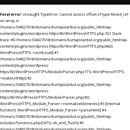
Fatal error
: Uncaught TypeError: Cannot access offset of type Mvied_Url
on array in
/home/u104027618/domains/kurtajistanbul.org/public_html/wp-
content/plugins/wordpress-https/lib/WordPressHTTPS.php:352 Stack
trace: #0 /home/u104027618/domains/kurtajistanbul.org/public_html/wp-
content/plugins/wordpress-https/lib/WordPressHTTPS.php(462):
WordPressHTTPS->isUrlLocal() #1
/home/u104027618/domains/kurtajistanbul.org/public_html/wp-
content/plugins/wordpress-
https/lib/WordPressHTTPS/Module/Parser.php(171): WordPressHTTPS-
>makeUrlHttp() #2
/home/u104027618/domains/kurtajistanbul.org/public_html/wp-
content/plugins/wordpress-
https/lib/WordPressHTTPS/Module/Parser.php(45):
WordPressHTTPS_Module_Parser->normalizeElements() #3 [internal
function]: WordPressHTTPS_Module_Parser->parseHtml() #4
/home/u104027618/domains/kurtajistanbul.org/public_html/wp-
includes/functions.php(5471): ob_end_flush() #5
/home/u104027618/domains/kurtajistanbul.org/public_html/wp-