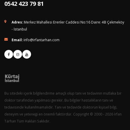
0542 423 79 81
Adres:
Merkez Mahallesi Erenler Caddesi No:16 Daire: 4B Çekmeköy
- İstanbul
Email:
info@irfantarhan.com
Bu sitedeki içerik bilgilendirme amaçlı olup tanı ve tedavinin mutlaka bir
doktor tarafından yapılması gerekir. Bu bilgiler hastalıkların tanı ve
tedavisinde kullanılmamalıdır. Tanı ve tedavide doktorun kişisel bilgi,
deneyim ve yeteneği en önemli faktördür. Copyright © 2000 - 2026 İrfan
Tarhan Tüm Hakları Saklıdır.