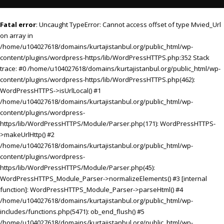
Fatal error
: Uncaught TypeError: Cannot access offset of type Mvied_Url
on array in
/home/u104027618/domains/kurtajistanbul.org/public_html/wp-
content/plugins/wordpress-https/lib/WordPressHTTPS.php:352 Stack
trace: #0 /home/u104027618/domains/kurtajistanbul.org/public_html/wp-
content/plugins/wordpress-https/lib/WordPressHTTPS.php(462):
WordPressHTTPS->isUrlLocal() #1
/home/u104027618/domains/kurtajistanbul.org/public_html/wp-
content/plugins/wordpress-
https/lib/WordPressHTTPS/Module/Parser.php(171): WordPressHTTPS-
>makeUrlHttp() #2
/home/u104027618/domains/kurtajistanbul.org/public_html/wp-
content/plugins/wordpress-
https/lib/WordPressHTTPS/Module/Parser.php(45):
WordPressHTTPS_Module_Parser->normalizeElements() #3 [internal
function]: WordPressHTTPS_Module_Parser->parseHtml() #4
/home/u104027618/domains/kurtajistanbul.org/public_html/wp-
includes/functions.php(5471): ob_end_flush() #5
/home/u104027618/domains/kurtajistanbul.org/public_html/wp-