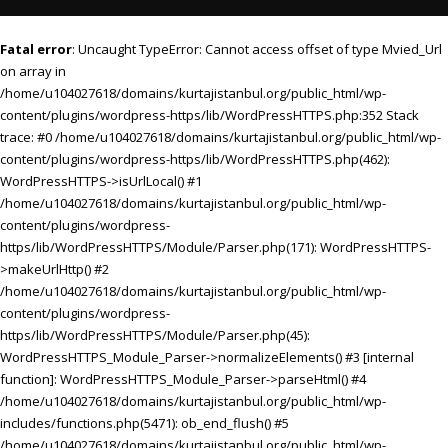
Fatal error
: Uncaught TypeError: Cannot access offset of type Mvied_Url
on array in
/home/u104027618/domains/kurtajistanbul.org/public_html/wp-
content/plugins/wordpress-https/lib/WordPressHTTPS.php:352 Stack
trace: #0 /home/u104027618/domains/kurtajistanbul.org/public_html/wp-
content/plugins/wordpress-https/lib/WordPressHTTPS.php(462):
WordPressHTTPS->isUrlLocal() #1
/home/u104027618/domains/kurtajistanbul.org/public_html/wp-
content/plugins/wordpress-
https/lib/WordPressHTTPS/Module/Parser.php(171): WordPressHTTPS-
>makeUrlHttp() #2
/home/u104027618/domains/kurtajistanbul.org/public_html/wp-
content/plugins/wordpress-
https/lib/WordPressHTTPS/Module/Parser.php(45):
WordPressHTTPS_Module_Parser->normalizeElements() #3 [internal
function]: WordPressHTTPS_Module_Parser->parseHtml() #4
/home/u104027618/domains/kurtajistanbul.org/public_html/wp-
includes/functions.php(5471): ob_end_flush() #5
/home/u104027618/domains/kurtajistanbul.org/public_html/wp-