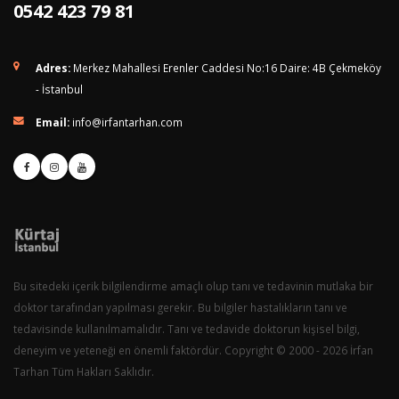
0542 423 79 81
Adres:
Merkez Mahallesi Erenler Caddesi No:16 Daire: 4B Çekmeköy
- İstanbul
Email:
info@irfantarhan.com
Bu sitedeki içerik bilgilendirme amaçlı olup tanı ve tedavinin mutlaka bir
doktor tarafından yapılması gerekir. Bu bilgiler hastalıkların tanı ve
tedavisinde kullanılmamalıdır. Tanı ve tedavide doktorun kişisel bilgi,
deneyim ve yeteneği en önemli faktördür. Copyright © 2000 - 2026 İrfan
Tarhan Tüm Hakları Saklıdır.