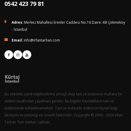
0542 423 79 81
Adres:
Merkez Mahallesi Erenler Caddesi No:16 Daire: 4B Çekmeköy
- İstanbul
Email:
info@irfantarhan.com
Bu sitedeki içerik bilgilendirme amaçlı olup tanı ve tedavinin mutlaka bir
doktor tarafından yapılması gerekir. Bu bilgiler hastalıkların tanı ve
tedavisinde kullanılmamalıdır. Tanı ve tedavide doktorun kişisel bilgi,
deneyim ve yeteneği en önemli faktördür. Copyright © 2000 - 2026 İrfan
Tarhan Tüm Hakları Saklıdır.