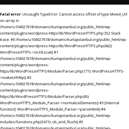
Fatal error
: Uncaught TypeError: Cannot access offset of type Mvied_Url
on array in
/home/u104027618/domains/kurtajistanbul.org/public_html/wp-
content/plugins/wordpress-https/lib/WordPressHTTPS.php:352 Stack
trace: #0 /home/u104027618/domains/kurtajistanbul.org/public_html/wp-
content/plugins/wordpress-https/lib/WordPressHTTPS.php(462):
WordPressHTTPS->isUrlLocal() #1
/home/u104027618/domains/kurtajistanbul.org/public_html/wp-
content/plugins/wordpress-
https/lib/WordPressHTTPS/Module/Parser.php(171): WordPressHTTPS-
>makeUrlHttp() #2
/home/u104027618/domains/kurtajistanbul.org/public_html/wp-
content/plugins/wordpress-
https/lib/WordPressHTTPS/Module/Parser.php(45):
WordPressHTTPS_Module_Parser->normalizeElements() #3 [internal
function]: WordPressHTTPS_Module_Parser->parseHtml() #4
/home/u104027618/domains/kurtajistanbul.org/public_html/wp-
includes/functions.php(5471): ob_end_flush() #5
/home/u104027618/domains/kurtajistanbul.org/public_html/wp-