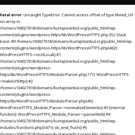
Fatal error
: Uncaught TypeError: Cannot access offset of type Mvied_Url
on array in
/home/u104027618/domains/kurtajistanbul.org/public_html/wp-
content/plugins/wordpress-https/lib/WordPressHTTPS.php:352 Stack
trace: #0 /home/u104027618/domains/kurtajistanbul.org/public_html/wp-
content/plugins/wordpress-https/lib/WordPressHTTPS.php(462):
WordPressHTTPS->isUrlLocal() #1
/home/u104027618/domains/kurtajistanbul.org/public_html/wp-
content/plugins/wordpress-
https/lib/WordPressHTTPS/Module/Parser.php(171): WordPressHTTPS-
>makeUrlHttp() #2
/home/u104027618/domains/kurtajistanbul.org/public_html/wp-
content/plugins/wordpress-
https/lib/WordPressHTTPS/Module/Parser.php(45):
WordPressHTTPS_Module_Parser->normalizeElements() #3 [internal
function]: WordPressHTTPS_Module_Parser->parseHtml() #4
/home/u104027618/domains/kurtajistanbul.org/public_html/wp-
includes/functions.php(5471): ob_end_flush() #5
/home/u104027618/domains/kurtajistanbul.org/public_html/wp-