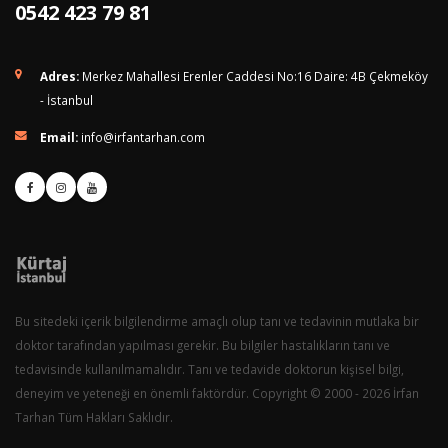
0542 423 79 81
Adres:
Merkez Mahallesi Erenler Caddesi No:16 Daire: 4B Çekmeköy
- İstanbul
Email:
info@irfantarhan.com
Bu sitedeki içerik bilgilendirme amaçlı olup tanı ve tedavinin mutlaka bir
doktor tarafından yapılması gerekir. Bu bilgiler hastalıkların tanı ve
tedavisinde kullanılmamalıdır. Tanı ve tedavide doktorun kişisel bilgi,
deneyim ve yeteneği en önemli faktördür. Copyright © 2000 - 2026 İrfan
Tarhan Tüm Hakları Saklıdır.